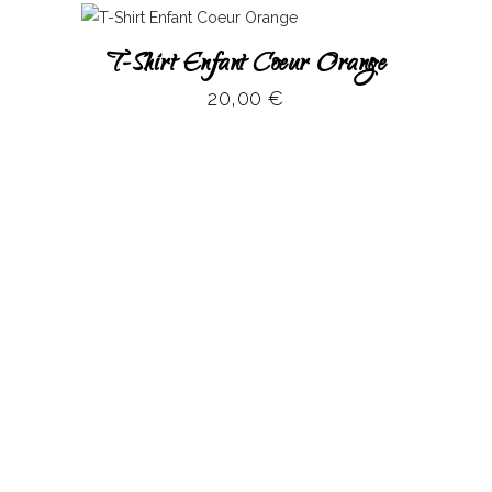
Ce
T-Shirt Enfant Coeur Orange
produit
20,00
€
a
plusieurs
variations.
Les
options
peuvent
être
choisies
sur
la
page
du
produit