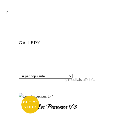
GALLERY
Trié
9 résultats affichés
par
OUT OF
Les Passeuses 1/3
STOCK
popularité