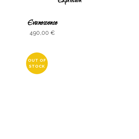
Explosion
Evanescence
490,00
€
OUT OF
STOCK