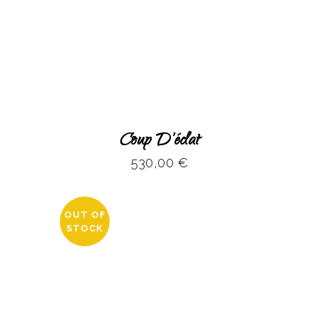
Coup D’éclat
530,00
€
OUT OF
STOCK