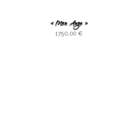
« Mon Ange »
1750,00
€