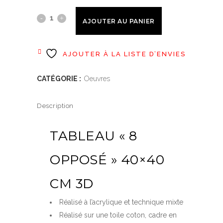
8
AJOUTER AU PANIER
Opposé
quantity
AJOUTER À LA LISTE D’ENVIES
CATÉGORIE :
Oeuvres
Description
TABLEAU « 8
OPPOSÉ » 40×40
CM 3D
Réalisé à l’acrylique et technique mixte
Réalisé sur une toile coton, cadre en