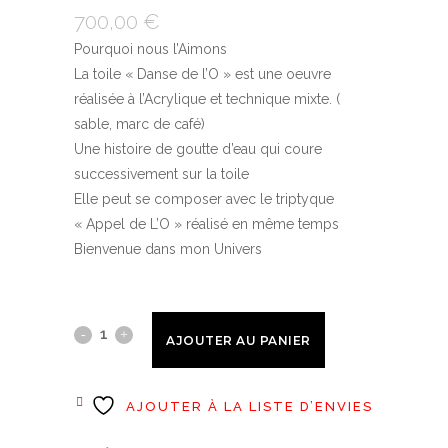
700,00
€
Pourquoi nous l’Aimons
La toile « Danse de l’O » est une oeuvre
réalisée à l’Acrylique et technique mixte. (
sable, marc de café)
Une histoire de goutte d’eau qui coure
successivement sur la toile
Elle peut se composer avec le triptyque
« Appel de L’O » réalisé en même temps
Bienvenue dans mon Univers
"Danse
AJOUTER AU PANIER
de
l'O"
AJOUTER À LA LISTE D’ENVIES
quantity