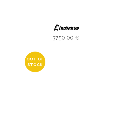
L’inconnue
3750,00
€
OUT OF
STOCK